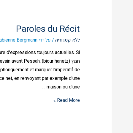
Paroles du Récit
ללא קטגוריה
/ על-ידי
abienne Bergmann
חמץ (de levain avant Pessah
aphoriquement et marquer l'impératif de
lace net, en renvoyant par exemple d'une
maison ou d'une …
Read More »