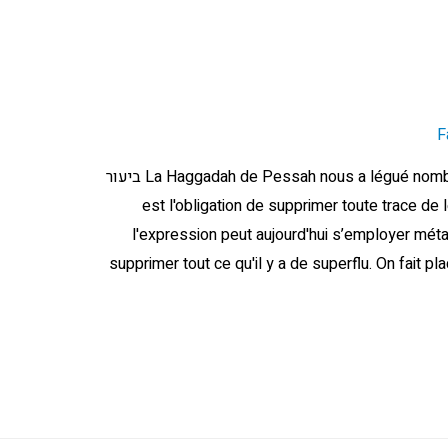
F
La Haggadah de Pessah nous a légué nombre d'expressions toujours actuelles. Si ביעור
biour hanetz) est l'obligation de supprimer toute trace ,
l'expression peut aujourd'hui s’employer mét
supprimer tout ce qu'il y a de superflu. On fait p