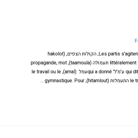
F
Les partis s'agitent beaucoup pour convaincre les indécis, הקולות הצפים, (hakolot
hatsafim), littéralement : les voix « flottantes » par la תעמולה (taamoula), propagande, mot
qui dit bien ce qu'il veut dire puisqu'il vient de ע'מ'ל' qui a donnéעמל (amal), le travail ou le