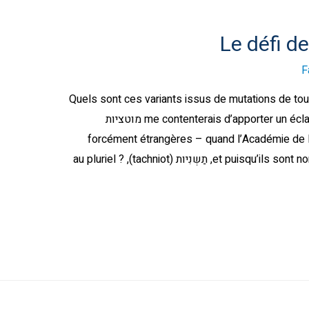
Le défi d
F
Quels sont ces variants issus de mutations de tous
me contenterais d’apporter un éclairage linguistique. Pourquoi les appeler מוטציות
(mutations) – forcément étrangères – quand l’Académi
propose le mot תַשְנִית (tachnit), et puisqu’ils sont nombreux, תַשְנִיות (tachniot), au pluriel ?