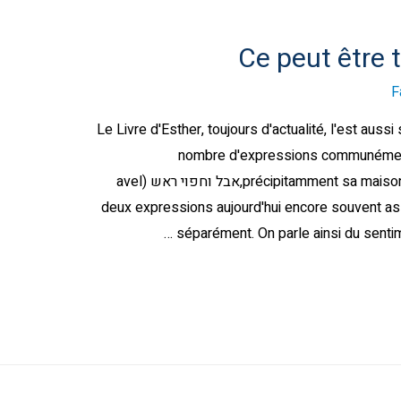
Ce peut être 
F
Le Livre d'Esther, toujours d'actualité, l'est aussi 
nombre d'expressions communémen
précipitamment sa maison, accablé de tristesse et la tête basse,אבל וחפוי ראש (avel
vehafouy roch), deux expressions aujourd'hui encore sou
séparément. On parle ainsi du sentim