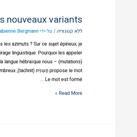
es nouveaux variants
ללא קטגוריה
/ על-ידי
abienne Bergmann
 les azimuts ? Sur ce sujet épineux, je
e de la langue hébraïque nous
Le mot est formé …
Read More »