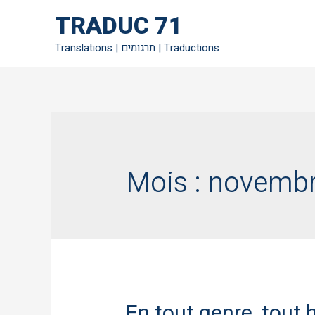
TRADUC 71
Translations | תרגומים | Traductions
Mois :
novembr
En tout genre, tout