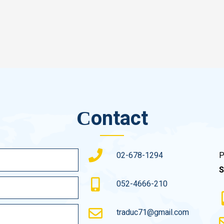
Сontact
02-678-1294
P
S
052-4666-210
traduc71@gmail.com